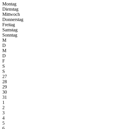
Montag
Dienstag
Mittwoch
Donnerstag
Freitag
Samstag
Sonntag
M
D
M
D
F
S
S
27
28
29
30
31
1
2
3
4
5
6