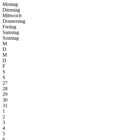
Montag
Dienstag
Mittwoch
Donnerstag
Freitag
Samstag
Sonntag
M
D
M
D
F
S
S
27
28
29
30
31
1
2
3
4
5
6