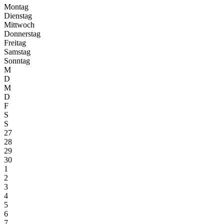
Montag
Dienstag
Mittwoch
Donnerstag
Freitag
Samstag
Sonntag
M
D
M
D
F
S
S
27
28
29
30
1
2
3
4
5
6
7