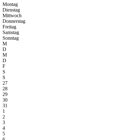
Montag
Dienstag
Mittwoch
Donnerstag
Freitag
Samstag
Sonntag
M
D
M
D
F
S
S
27
28
29
30
31
1
2
3
4
5
6