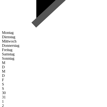
Montag
Dienstag
Mittwoch
Donnerstag
Freitag
Samstag
Sonntag
M
D
M
D
F
S
S
30
31
1
2